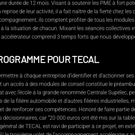
ne durée de 12 mois. Visant à soutenir les PME à fort poten
 reprise de leur activité, il a fait naître de la fierté chez 
compagnement, ils comptent profiter de tous les modules i
à la situation de chacun. Mixant les séances collectives et
 accélérateur comprend 3 temps forts que nous développo
ROGRAMME POUR TECAL
rmettre à chaque entreprise d’identifier et d’actionner ses 
et un accès à des modules de conseil constitue le préambul
at avec l’école à la grande renommée Centrale Supélec, pe
de la filière automobile et d’autres filières industrielles, 
 et de renforcer ses compétences. Honoré de faire partie de 
s décisionnaires, car “20 000 euros ont été mis sur la tabl
 général de TECAL est ravi de participer à ce projet, en ext
 Si le troisième volet de l’accompagnement accélérateur au