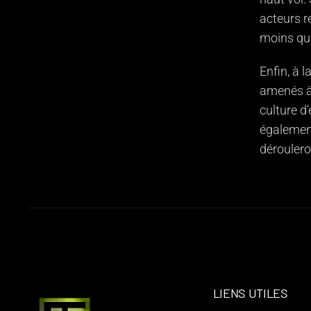
acteurs r
moins qu’
Enfin, à 
amenés à
culture d’
également
déroulero
LIENS UTILES