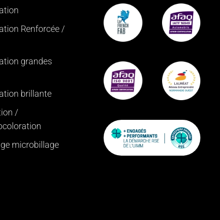
ation
ation Renforcée /
ation grandes
tion brillante
ion /
ocoloration
age microbillage