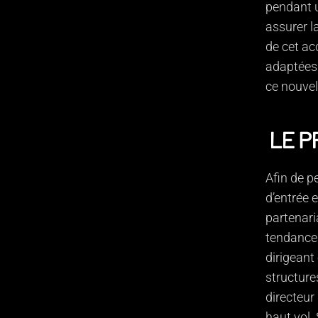
pendant u
assurer la
de cet ac
adaptées 
ce nouvel
LE P
Afin de pe
d’entrée 
partenari
tendances 
dirigeant
structure
directeur
haut vol.