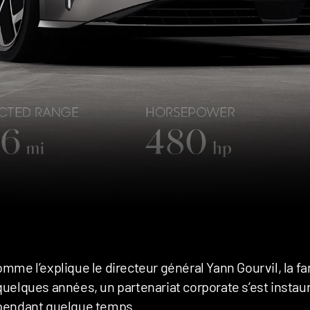
omme l’explique le directeur général Yann Gourvil, la fa
quelques années, un partenariat corporate s’est instauré e
pendant quelque temps.