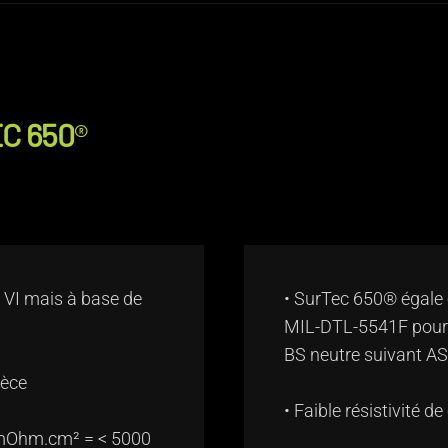
C 650
®
 VI mais à base de
• SurTec 650® égale
MIL-DTL-5541F pour l
BS neutre suivant A
ièce
• Faible résistivité d
25 mOhm.cm² = < 5000