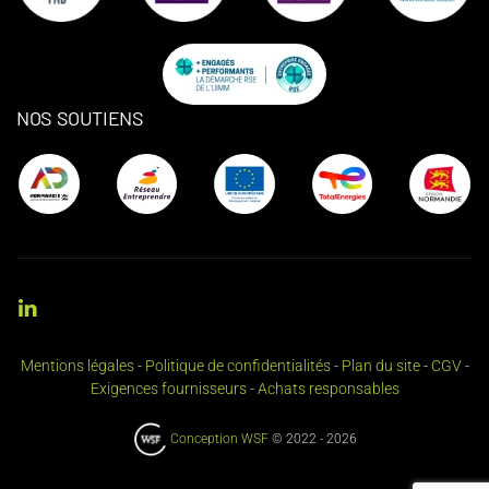
NOS SOUTIENS
Mentions légales
-
Politique de confidentialités
-
Plan du site
-
CGV
-
Exigences fournisseurs
-
Achats responsables
Conception WSF
© 2022 -
2026