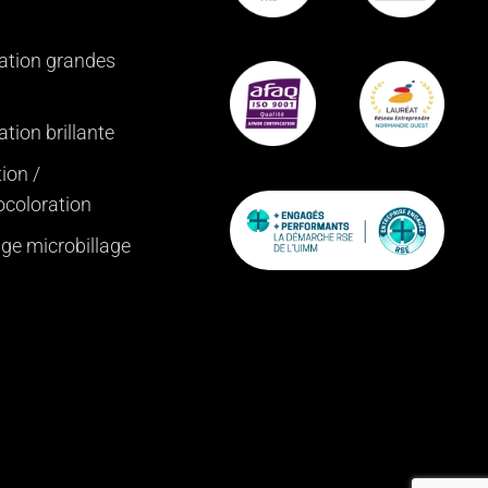
ation grandes
tion brillante
ion /
ocoloration
age microbillage