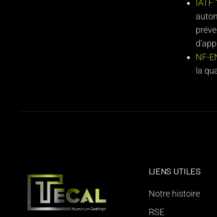
IATF
automo
préve
d’app
NF-E
la qua
LIENS UTILES
Notre histoire
RSE