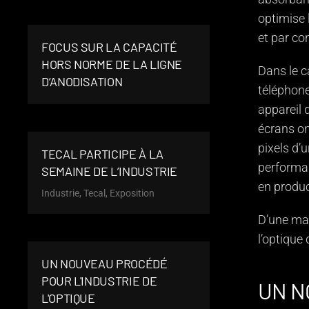
optimise 
et par co
FOCUS SUR LA CAPACITÉ
HORS NORME DE LA LIGNE
Dans le c
D’ANODISATION
téléphone
appareil 
écrans on
pixels d’u
TECAL PARTICIPE À LA
performan
SEMAINE DE L’INDUSTRIE
en produc
Industrie, Tecal, Exposition
D’une man
l’optique
UN NOUVEAU PROCÉDÉ
POUR L'INDUSTRIE DE
UN N
L'OPTIQUE