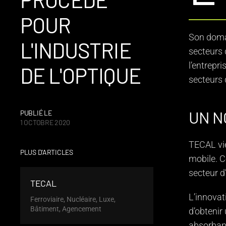
POUR
Son domai
L'INDUSTRIE
secteurs 
l’entrepr
DE L'OPTIQUE
secteurs 
UN N
PUBLIÉ LE
1 OCTOBRE 2020
TECAL vie
PLUS D'ARTICLES
mobile. C
secteur d’
TECAL
L’innovat
Ferroviaire, Nucléaire, Luxe,
Bâtiment, Agencement
d’obtenir
absorbanc