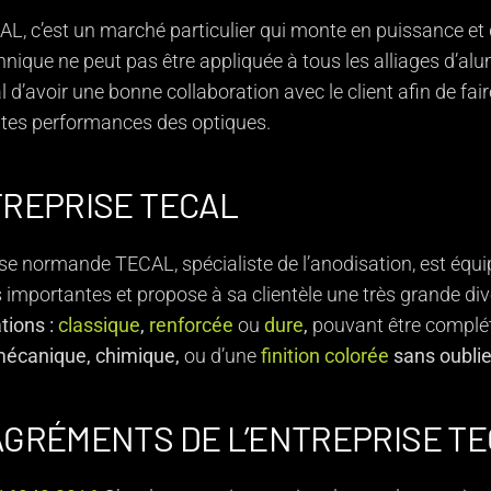
L, c’est un marché particulier qui monte en puissance et q
hnique ne peut pas être appliquée à tous les alliages d’alumi
l d’avoir une bonne collaboration avec le client afin de fai
tes performances des optiques.
TREPRISE TECAL
ise normande TECAL, spécialiste de l’anodisation, est équ
 importantes et propose à sa clientèle une très grande div
tions :
classique
,
renforcée
ou
dure
,
pouvant être complé
écanique,
chimique,
ou d’une
finition colorée
sans oublie
AGRÉMENTS DE L’ENTREPRISE T